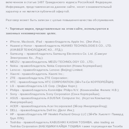
включенном в статью 1487 Гражданского кодекса Российской Федерации.
Информация, представленная на данном сайте, носит ознакомительный
характер и не является публичной офертой.
Разговор может быть записан с целью повышения качества обслуживания.
* - Торговые марки, представленные на этом сайте, используются в
законных некоммерческих целях.
iPhone, Macbook, iPad - правообладатель Apple Inc. (Эпл Инк.);
Huawei и Honor - правообладатель HUAWEI TECHNOLOGIES CO., LTD.
(ХУАВЕЙ ТЕКНОЛОДЖИС КО., ЛТД.);
Samsung – правообладатель Samsung Electronics Co. Ltd. (Самсунг
Электроникс Ко., Лтд.);
MEIZU - правообладатель MEIZU TECHNOLOGY CO., LTD.;
Nokia - правообладатель Nokia Corporation (Нокиа Корпорейшн);
Lenovo - правообладатель Lenovo (Beijing) Limited;
Xiaomi - правообладатель Xiaomi Inc.;
ZTE - правообладатель ZTE Corporation;
HTC - правообладатель HTC CORPORATION (Эйч-Ти-Си КОРПОРЕЙШН);
LG - правообладатель LG Corp. (ЭлДжи Корп.);
Philips - правообладатель Koninklijke Philips N.V. (Конинклийке Филипс Н.В.);
Sony - правообладатель Sony Corporation (Сони Корпорейшн);
ASUS - правообладатель ASUSTeK Computer Inc. (Асустек Компьютер
Инкорпорейшн);
ACER - правообладатель Acer Incorporated (Эйсер Инкорпорейтед);
DELL - правообладатель Dell Inc.(Делл Инк.);
HP - правообладатель HP Hewlett-Packard Group LLC (ЭйчПи Хьюлетт Паккард
Груп ЛЛК);
Toshiba - правообладатель KABUSHIKI KAISHA TOSHIBA, also trading as
Toshiba Corporation (КАБУШИКИ КАЙША ТОШИБА также торгующая как Тосиба