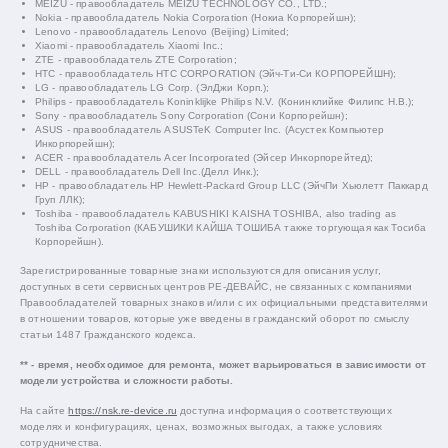
MEIZU - правообладатель MEIZU TECHNOLOGY CO., LTD.;
Nokia - правообладатель Nokia Corporation (Нокиа Корпорейшн);
Lenovo - правообладатель Lenovo (Beijing) Limited;
Xiaomi - правообладатель Xiaomi Inc.;
ZTE - правообладатель ZTE Corporation;
HTC - правообладатель HTC CORPORATION (Эйч-Ти-Си КОРПОРЕЙШН);
LG - правообладатель LG Corp. (ЭлДжи Корп.);
Philips - правообладатель Koninklijke Philips N.V. (Конинклийке Филипс Н.В.);
Sony - правообладатель Sony Corporation (Сони Корпорейшн);
ASUS - правообладатель ASUSTeK Computer Inc. (Асустек Компьютер
Инкорпорейшн);
ACER - правообладатель Acer Incorporated (Эйсер Инкорпорейтед);
DELL - правообладатель Dell Inc.(Делл Инк.);
HP - правообладатель HP Hewlett-Packard Group LLC (ЭйчПи Хьюлетт Паккард
Груп ЛЛК);
Toshiba - правообладатель KABUSHIKI KAISHA TOSHIBA, also trading as
Toshiba Corporation (КАБУШИКИ КАЙША ТОШИБА также торгующая как Тосиба
Корпорейшн).
Зарегистрированные товарные знаки используются для описания услуг,
доступных в сети сервисных центров РЕ-ДЕВАЙС, не связанных с компаниями
Правообладателей товарных знаков и/или с их официальными представителями
в отношении товаров, которые уже введены в гражданский оборот по смыслу
статьи 1487 Гражданского кодекса.
** - время, необходимое для ремонта, может варьироваться в зависимости от
модели устройства и сложности работы.
На сайте
https://nsk.re-device.ru
доступна информация о соответствующих
моделях и конфигурациях, ценах, возможных выгодах, а также условиях
сотрудничества.