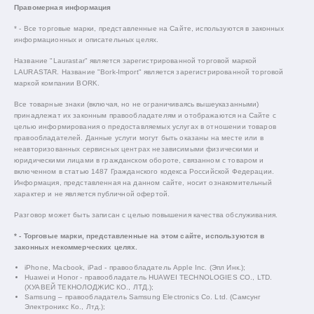
Правомерная информация
* - Все торговые марки, представленные на Сайте, используются в законных
информационных и описательных целях.
Название "Laurastar" является зарегистрированной торговой маркой
LAURASTAR. Название "Bork-Import" является зарегистрированной торговой
маркой компании BORK.
Все товарные знаки (включая, но не ограничиваясь вышеуказанными)
принадлежат их законным правообладателям и отображаются на Сайте с
целью информирования о предоставляемых услугах в отношении товаров
правообладателей. Данные услуги могут быть оказаны на месте или в
неавторизованных сервисных центрах независимыми физическими и
юридическими лицами в гражданском обороте, связанном с товаром и
включенном в статью 1487 Гражданского кодекса Российской Федерации.
Информация, представленная на данном сайте, носит ознакомительный
характер и не является публичной офертой.
Разговор может быть записан с целью повышения качества обслуживания.
* - Торговые марки, представленные на этом сайте, используются в
законных некоммерческих целях.
iPhone, Macbook, iPad - правообладатель Apple Inc. (Эпл Инк.);
Huawei и Honor - правообладатель HUAWEI TECHNOLOGIES CO., LTD.
(ХУАВЕЙ ТЕКНОЛОДЖИС КО., ЛТД.);
Samsung – правообладатель Samsung Electronics Co. Ltd. (Самсунг
Электроникс Ко., Лтд.);