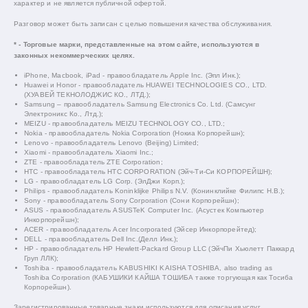
характер и не является публичной офертой.
Разговор может быть записан с целью повышения качества обслуживания.
* - Торговые марки, представленные на этом сайте, используются в
законных некоммерческих целях.
iPhone, Macbook, iPad - правообладатель Apple Inc. (Эпл Инк.);
Huawei и Honor - правообладатель HUAWEI TECHNOLOGIES CO., LTD.
(ХУАВЕЙ ТЕКНОЛОДЖИС КО., ЛТД.);
Samsung – правообладатель Samsung Electronics Co. Ltd. (Самсунг
Электроникс Ко., Лтд.);
MEIZU - правообладатель MEIZU TECHNOLOGY CO., LTD.;
Nokia - правообладатель Nokia Corporation (Нокиа Корпорейшн);
Lenovo - правообладатель Lenovo (Beijing) Limited;
Xiaomi - правообладатель Xiaomi Inc.;
ZTE - правообладатель ZTE Corporation;
HTC - правообладатель HTC CORPORATION (Эйч-Ти-Си КОРПОРЕЙШН);
LG - правообладатель LG Corp. (ЭлДжи Корп.);
Philips - правообладатель Koninklijke Philips N.V. (Конинклийке Филипс Н.В.);
Sony - правообладатель Sony Corporation (Сони Корпорейшн);
ASUS - правообладатель ASUSTeK Computer Inc. (Асустек Компьютер
Инкорпорейшн);
ACER - правообладатель Acer Incorporated (Эйсер Инкорпорейтед);
DELL - правообладатель Dell Inc.(Делл Инк.);
HP - правообладатель HP Hewlett-Packard Group LLC (ЭйчПи Хьюлетт Паккард
Груп ЛЛК);
Toshiba - правообладатель KABUSHIKI KAISHA TOSHIBA, also trading as
Toshiba Corporation (КАБУШИКИ КАЙША ТОШИБА также торгующая как Тосиба
Корпорейшн).
Зарегистрированные товарные знаки используются для описания услуг,